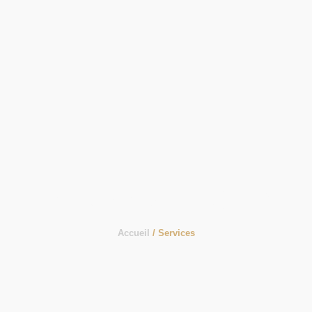
Services Flights
Accueil
/ Services